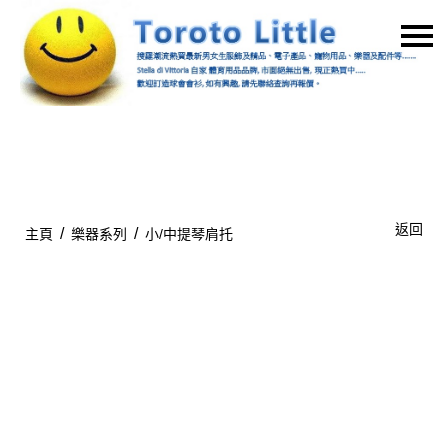
主頁
關於我們
特價貨品
貨品分類
商店資訊
返回
/
/
主頁
樂器系列
小/中提琴肩托
購物車
用戶
聯絡我們
貨幣
語言