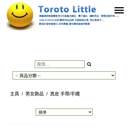
主頁
關於我們
特價貨品
貨品分類
商店資訊
購物車
用戶
主頁
/
男女飾品
/
真皮 手帶/手鐲
聯絡我們
貨幣
語言