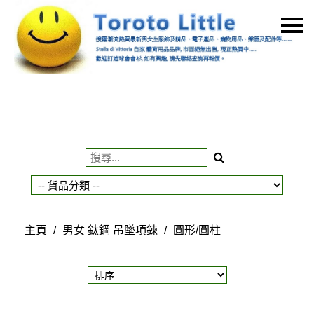
主頁
關於我們
特價貨品
貨品分類
商店資訊
購物車
用戶
主頁
/
男女 鈦鋼 吊墜項鍊
/
圓形/圓柱
聯絡我們
貨幣
語言